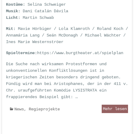
Kostüme:
Selina Schweiger
Musik:
Dani Catalán Dávila
Licht:
Martin Schwab
Mit:
Mavie Hörbiger / Lola Klamroth / Roland Koch /
Annamária Lang / Seán McDonagh / Michael Wächter /
Ines Marie Westernströer
Spieltermine:
https://www.burgtheater.at/spielplan
Die Suche nach wirksamen Protestformen und
unkonventionellen Konfliktlösungen ist in
kriegerischen Zeiten besonders dringend geboten.
Fündig wird man bei Aristophanes, der in der 411 v.
Chr. uraufgeführten Komödie LYSISTRATA ein
frappierendes Beispiel gibt: …
Mehr lesen
News
,
Regieprojekte