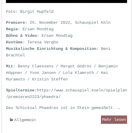
Foto: Birgit Hupfeld
Premiere:
25. November 2022, Schauspiel Köln
Regie:
Ersan Mondtag
Bühne & Video:
Ersan Mondtag
Kostüme:
Teresa Vergho
Musikalische Einrichtung & Komposition:
Beni
Brachtel
Mit:
Benny Claessens / Margot Gödrös / Benjamin
Höppner / Yvon Jansen / Lola Klamroth / Kei
Muramoto / Kristin Steffen
Spieltermine:
https://www.schauspiel.koeln/spielplan
/premieren2223/phaedra/
Das Schicksal Phaedras ist in Stein gemeißelt. …
Mehr lesen
Allgemein