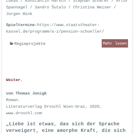
Lukas / Konstantin Marsch / Stephan Schäfer / Artur
Spannagel / Sandro Šutalo / Christina Weiser /
Jürgen Wink
Spieltermine:
https://www.staatstheater-
kassel.de/programm/a-z/pension-schoeller/
Mehr lesen
Regieprojekte
Weiter.
von Thomas Jonigk
Roman.
Literaturverlag Droschl Wien-Graz, 2020,
www.droschl.com
„Liebe ist etwas, das sich der Sprache
verweigert, eine amorphe Kraft, die sich