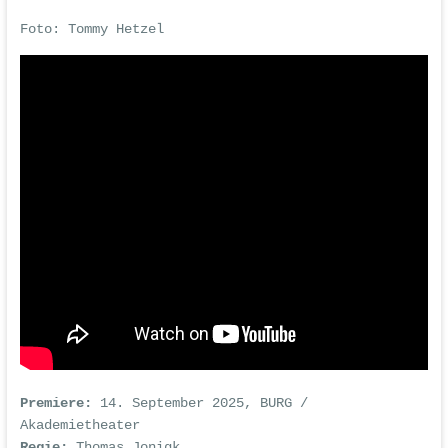
Foto:
Tommy Hetzel
Premiere:
14. September 2025, BURG /
Akademietheater
Regie:
Thomas Jonigk