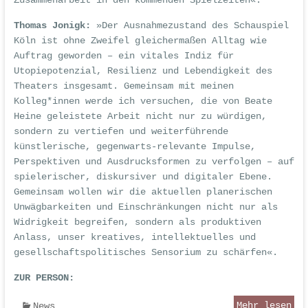
Zusammenarbeit in den kommenden Spielzeiten«.
Thomas Jonigk:
»Der Ausnahmezustand des Schauspiel
Köln ist ohne Zweifel gleichermaßen Alltag wie
Auftrag geworden – ein vitales Indiz für
Utopiepotenzial, Resilienz und Lebendigkeit des
Theaters insgesamt. Gemeinsam mit meinen
Kolleg*innen werde ich versuchen, die von Beate
Heine geleistete Arbeit nicht nur zu würdigen,
sondern zu vertiefen und weiterführende
künstlerische, gegenwarts-relevante Impulse,
Perspektiven und Ausdrucksformen zu verfolgen – auf
spielerischer, diskursiver und digitaler Ebene.
Gemeinsam wollen wir die aktuellen planerischen
Unwägbarkeiten und Einschränkungen nicht nur als
Widrigkeit begreifen, sondern als produktiven
Anlass, unser kreatives, intellektuelles und
gesellschaftspolitisches Sensorium zu schärfen«.
ZUR PERSON:
Mehr lesen
News