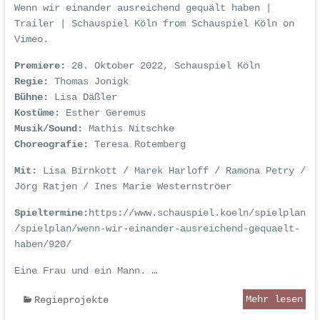
Wenn wir einander ausreichend gequält haben |
Trailer | Schauspiel Köln
from
Schauspiel Köln
on
Vimeo
.
Premiere:
28. Oktober 2022, Schauspiel Köln
Regie:
Thomas Jonigk
Bühne:
Lisa Däßler
Kostüme:
Esther Geremus
Musik/Sound:
Mathis Nitschke
Choreografie:
Teresa Rotemberg
Mit:
Lisa Birnkott / Marek Harloff / Ramona Petry /
Jörg Ratjen / Ines Marie Westernströer
Spieltermine:
https://www.schauspiel.koeln/spielplan
/spielplan/wenn-wir-einander-ausreichend-gequaelt-
haben/920/
Eine Frau und ein Mann. …
Mehr lesen
Regieprojekte