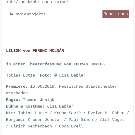
icht/rueckkehr-nach-reims/
Mehr lesen
Regieprojekte
LILIOM von FERENC MOLNÁR
in einer Theaterfassung von THOMAS JONIGK
Tobias Lutze,
Foto: ©
Lisa Däßler
Premiere:
15.06.2018, Hessisches Staatstheater
Wiesbaden
Regie:
Thomas Jonigk
Bühne & Kostüme:
Lisa Däßler
Mit:
Tobias Lutze / Kruna Savić / Evelyn M. Faber /
Benjamin Krämer-Jenster / Paul Simon / Atef Vogel
/ Ulrich Rechenbach / Coco Brell