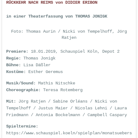
RÜCKKEHR NACH REIMS von DIDIER ERIBON
in einer Theaterfassung von THOMAS JONIGK
Foto: Thomas Aurin / Nicki von Tempelhoff, Jörg
Ratjen
Premiere:
18.01.2019, Schauspiel Köln, Depot 2
Regie:
Thomas Jonigk
Bühne:
Lisa Däßler
Kostüme:
Esther Geremus
Musik/Sound:
Mathis Nitschke
Choreographie:
Teresa Rotemberg
Mit:
Jörg Ratjen / Sabine Orléans / Nicki von
Tempelhoff / Justus Maier / Nicolas Lehni / Laura
Friedmann / Antonia Bockelmann / Campbell Caspary
Spieltermine:
https://www.schauspiel.koeln/spielplan/monatsuebers