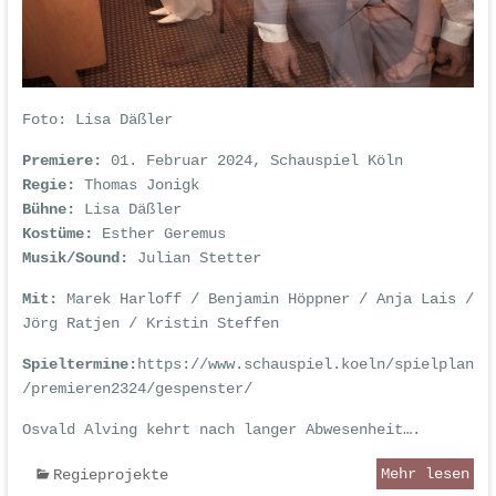
Foto: Lisa Däßler
Premiere:
01. Februar 2024, Schauspiel Köln
Regie:
Thomas Jonigk
Bühne:
Lisa Däßler
Kostüme:
Esther Geremus
Musik/Sound:
Julian Stetter
Mit:
Marek Harloff / Benjamin Höppner / Anja Lais /
Jörg Ratjen / Kristin Steffen
Spieltermine:
https://www.schauspiel.koeln/spielplan
/premieren2324/gespenster/
Osvald Alving kehrt nach langer Abwesenheit….
Mehr lesen
Regieprojekte