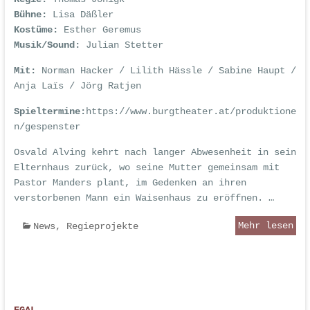
Bühne:
Lisa Däßler
Kostüme:
Esther Geremus
Musik/Sound:
Julian Stetter
Mit:
Norman Hacker / Lilith Hässle / Sabine Haupt /
Anja Laïs / Jörg Ratjen
Spieltermine:
https://www.burgtheater.at/produktione
n/gespenster
Osvald Alving kehrt nach langer Abwesenheit in sein
Elternhaus zurück, wo seine Mutter gemeinsam mit
Pastor Manders plant, im Gedenken an ihren
verstorbenen Mann ein Waisenhaus zu eröffnen. …
Mehr lesen
News
,
Regieprojekte
EGAL