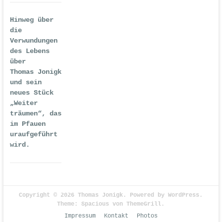
Hinweg über
die
Verwundungen
des Lebens
über
Thomas Jonigk
und sein
neues Stück
„Weiter
träumen“, das
im Pfauen
uraufgeführt
wird.
Copyright © 2026
Thomas Jonigk
. Powered by
WordPress
.
Theme: Spacious von
ThemeGrill
.
Impressum
Kontakt
Photos