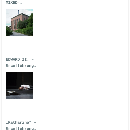
MIXED-
REALITY-
TECHNO-OPER
EDWARD II. –
Uraufführung
| Premiere:
17.02.2017,
Deutsche Oper
Berlin
„Katharina“ –
Uraufführung