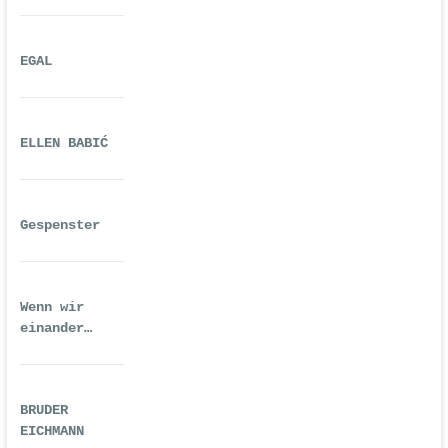
EGAL
ELLEN BABIĆ
Gespenster
Wenn wir
einander
ausreichend
gequält haben
BRUDER
EICHMANN