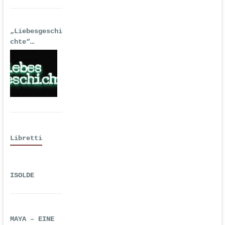
„Liebesgeschi
chte“
| Erstausgabe
2016 als
Hörspiel
Libretti
ISOLDE
MAYA – EINE