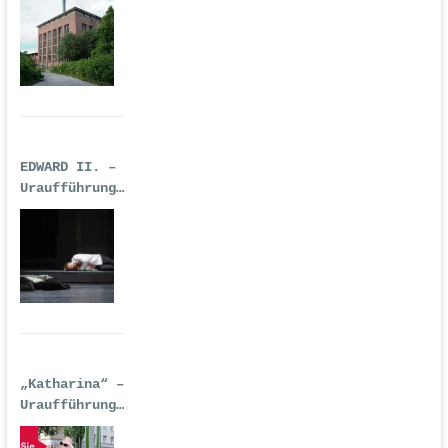
TECHNO-OPER
EDWARD II. –
Uraufführung
| Premiere:
17.02.2017,
Deutsche Oper
Berlin
„Katharina“ –
Uraufführung
| 14.
September