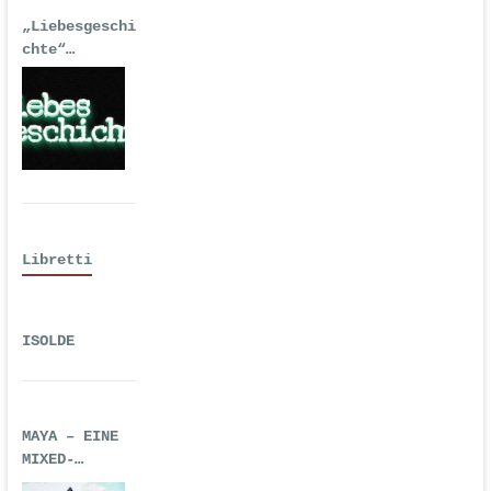
„Liebesgeschi
chte“
| Erstausgabe
2016 als
Hörspiel
Libretti
ISOLDE
MAYA – EINE
MIXED-
REALITY-