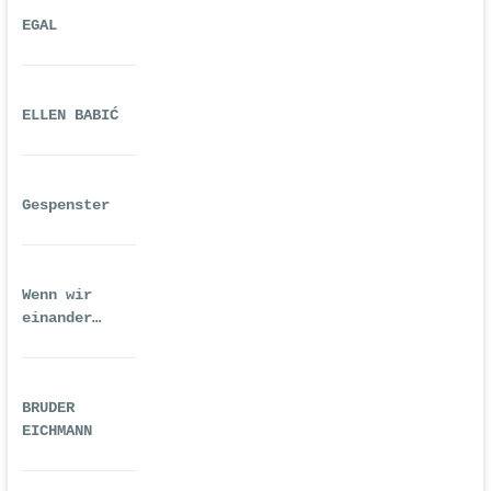
EGAL
ELLEN BABIĆ
Gespenster
Wenn wir
einander
ausreichend
gequält haben
BRUDER
EICHMANN