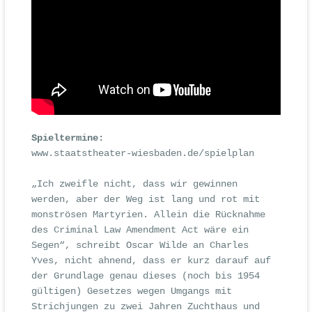
Spieltermine:
www.staatstheater-wiesbaden.de/spielplan
„Ich zweifle nicht, dass wir gewinnen
werden, aber der Weg ist lang und rot mit
monströsen Martyrien. Allein die Rücknahme
des Criminal Law Amendment Act wäre ein
Segen“, schreibt Oscar Wilde an Charles
Yves, nicht ahnend, dass er kurz darauf auf
der Grundlage genau dieses (noch bis 1954
gültigen) Gesetzes wegen Umgangs mit
Strichjungen zu zwei Jahren Zuchthaus und