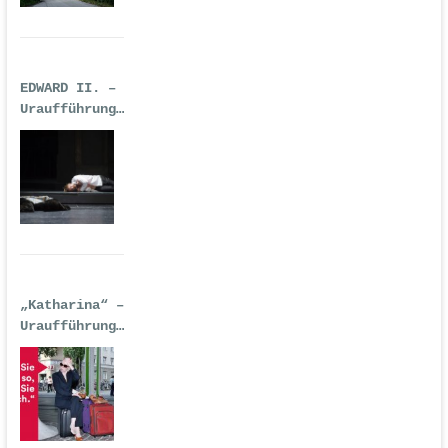
EDWARD II. –
Uraufführung
| Premiere:
17.02.2017,
Deutsche Oper
Berlin
„Katharina“ –
Uraufführung
| 14.
September
2016