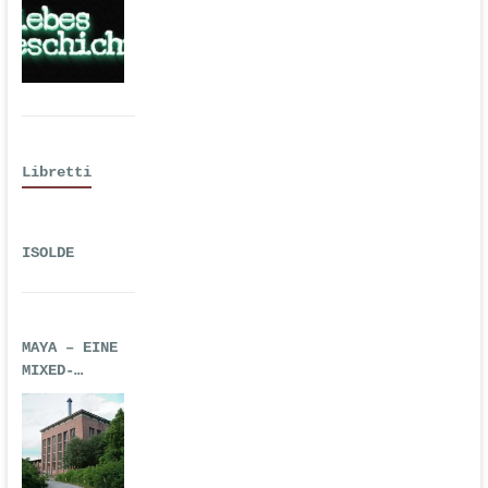
2016 als
Hörspiel
Libretti
ISOLDE
MAYA – EINE
MIXED-
REALITY-
TECHNO-OPER