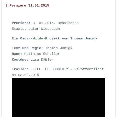
| Permiere 31.01.2015
Premiere:
31.01.2015, Hessisches
Staatstheater Wiesbaden
Ein Oscar-Wilde-Projekt von Thomas Jonigk
Text und Regie:
Thomas Jonigk
Raum:
Matthias Schaller
Kostüme:
Lisa Däßler
Trailer:
„KILL THE BUGGER!“ – Veröffentlicht
am 03.02.2015