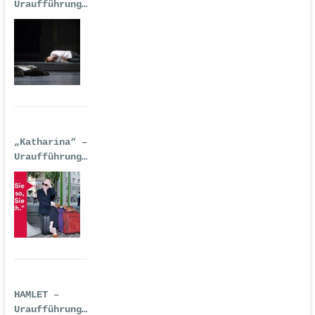
Uraufführung
| Premiere:
17.02.2017,
Deutsche Oper
Berlin
„Katharina“ –
Uraufführung
| 14.
September
2016
HAMLET –
Uraufführung