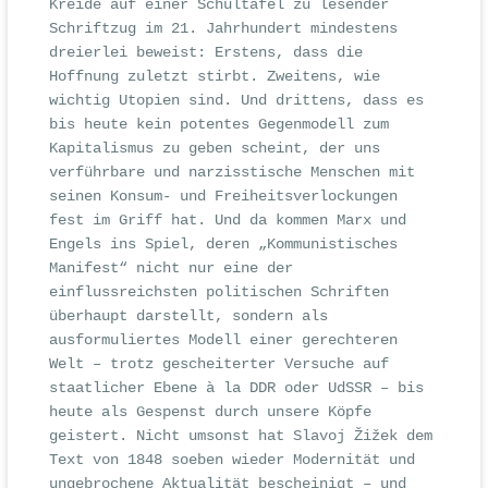
Kreide auf einer Schultafel zu lesender
Schriftzug im 21. Jahrhundert mindestens
dreierlei beweist: Erstens, dass die
Hoffnung zuletzt stirbt. Zweitens, wie
wichtig Utopien sind. Und drittens, dass es
bis heute kein potentes Gegenmodell zum
Kapitalismus zu geben scheint, der uns
verführbare und narzisstische Menschen mit
seinen Konsum- und Freiheitsverlockungen
fest im Griff hat. Und da kommen Marx und
Engels ins Spiel, deren „Kommunistisches
Manifest“ nicht nur eine der
einflussreichsten politischen Schriften
überhaupt darstellt, sondern als
ausformuliertes Modell einer gerechteren
Welt – trotz gescheiterter Versuche auf
staatlicher Ebene à la DDR oder UdSSR – bis
heute als Gespenst durch unsere Köpfe
geistert. Nicht umsonst hat Slavoj Žižek dem
Text von 1848 soeben wieder Modernität und
ungebrochene Aktualität bescheinigt – und