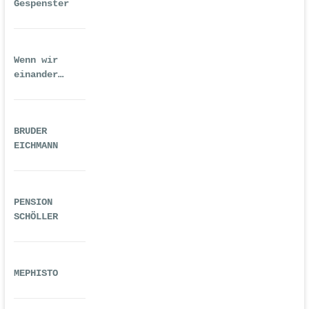
Gespenster
Wenn wir
einander
ausreichend
gequält haben
BRUDER
EICHMANN
PENSION
SCHÖLLER
MEPHISTO