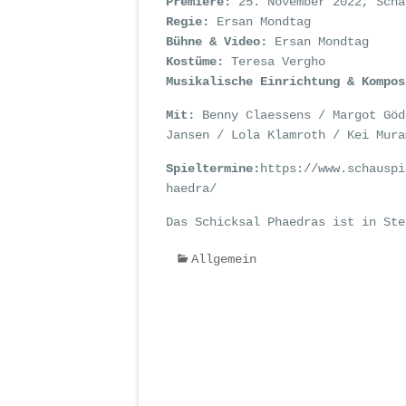
Premiere:
25. November 2022, Scha
Regie:
Ersan Mondtag
Bühne & Video:
Ersan Mondtag
Kostüme:
Teresa Vergho
Musikalische Einrichtung & Kompo
Mit:
Benny Claessens / Margot Göd
Jansen / Lola Klamroth / Kei Mura
Spieltermine:
https://www.schauspi
haedra/
Das Schicksal Phaedras ist in Ste
Allgemein