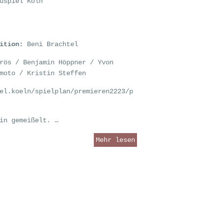
uspiel Köln
sition:
Beni Brachtel
rös / Benjamin Höppner / Yvon
moto / Kristin Steffen
el.koeln/spielplan/premieren2223/p
in gemeißelt. …
Mehr lesen