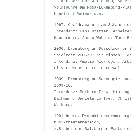
in der Berliner Off-Szene, Ko-Pro
Volksbühne am Rosa-Luxemburg-Plat
Kunstfest Weimar u.a.
1997. Chefdramaturg am Schauspiel
Intendanz: Hans Gratzer, Arbeiten
Häusermann, Jesse Webb u. Theu Bo
2006. Dramaturg am Düsseldorfer S
Spielzeit 2006/07 bis einschl. de
Intendanz: Amélie Niermeyer. Arbe
Oliver Reese u. Luk Perceval.
2009. Dramaturg am Schauspielhaus
2009/10,
Intendanz: Barbara Frey, bislang 
Bachmann, Daniela Löffner, Christ
Walburg.
1991-heute. Produktionsdramaturgi
Musiktheaterbereich,
z.B. bei den Salzburger Festspiel