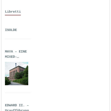
Libretti
ISOLDE
MAYA – EINE
MIXED-
REALITY-
TECHNO-OPER
EDWARD II. –
Uraufführung