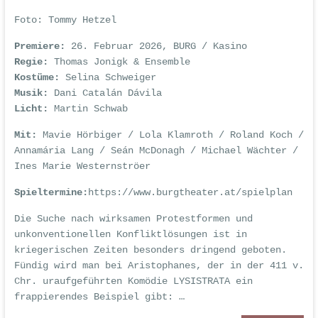
Foto:
Tommy Hetzel
Premiere:
26. Februar 2026, BURG / Kasino
Regie:
Thomas Jonigk & Ensemble
Kostüme:
Selina Schweiger
Musik:
Dani Catalán Dávila
Licht:
Martin Schwab
Mit:
Mavie Hörbiger / Lola Klamroth / Roland Koch /
Annamária Lang / Seán McDonagh / Michael Wächter /
Ines Marie Westernströer
Spieltermine:
https://www.burgtheater.at/spielplan
Die Suche nach wirksamen Protestformen und
unkonventionellen Konfliktlösungen ist in
kriegerischen Zeiten besonders dringend geboten.
Fündig wird man bei Aristophanes, der in der 411 v.
Chr. uraufgeführten Komödie LYSISTRATA ein
frappierendes Beispiel gibt: …