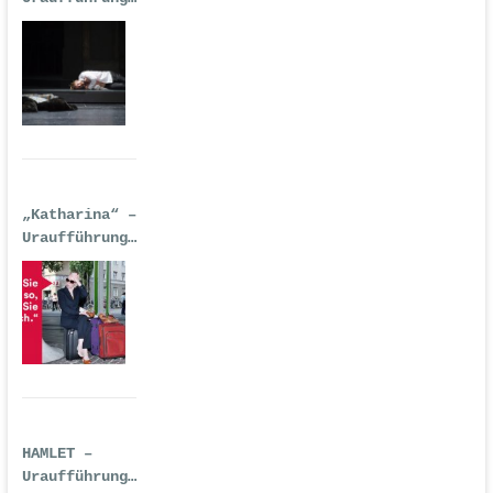
| Premiere:
17.02.2017,
Deutsche Oper
Berlin
„Katharina“ –
Uraufführung
| 14.
September
2016
HAMLET –
Uraufführung