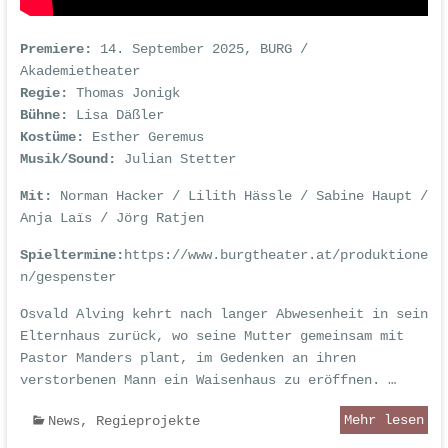
Premiere:
14. September 2025, BURG /
Akademietheater
Regie:
Thomas Jonigk
Bühne:
Lisa Däßler
Kostüme:
Esther Geremus
Musik/Sound:
Julian Stetter
Mit:
Norman Hacker / Lilith Hässle / Sabine Haupt /
Anja Laïs / Jörg Ratjen
Spieltermine:
https://www.burgtheater.at/produktione
n/gespenster
Osvald Alving kehrt nach langer Abwesenheit in sein
Elternhaus zurück, wo seine Mutter gemeinsam mit
Pastor Manders plant, im Gedenken an ihren
verstorbenen Mann ein Waisenhaus zu eröffnen. …
Mehr lesen
News
,
Regieprojekte