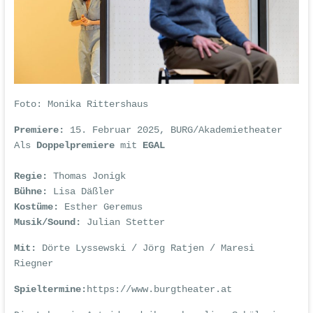
Foto:
Monika Rittershaus
Premiere:
15. Februar 2025, BURG/Akademietheater
Als
Doppelpremiere
mit
EGAL
Regie:
Thomas Jonigk
Bühne:
Lisa Däßler
Kostüme:
Esther Geremus
Musik/Sound:
Julian Stetter
Mit:
Dörte Lyssewski / Jörg Ratjen / Maresi
Riegner
Spieltermine:
https://www.burgtheater.at