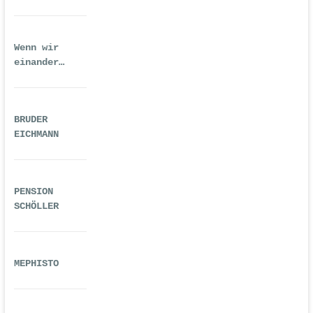
Wenn wir
einander
ausreichend
gequält haben
BRUDER
EICHMANN
PENSION
SCHÖLLER
MEPHISTO