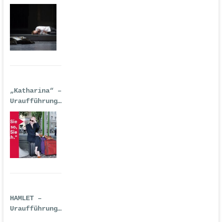
| Premiere:
17.02.2017,
Deutsche Oper
Berlin
„Katharina“ –
Uraufführung
| 14.
September
2016
HAMLET –
Uraufführung
| Premiere: