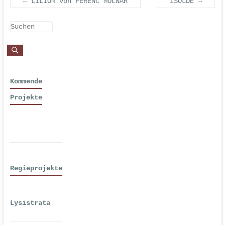
←
LILIOM von FERENC MOLNÁR
ISOLDE
→
Kommende
Projekte
Regieprojekte
Lysistrata