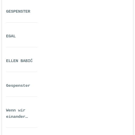
GESPENSTER
EGAL
ELLEN BABIĆ
Gespenster
Wenn wir
einander
ausreichend
gequält haben