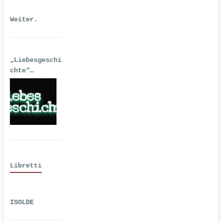
Weiter.
„Liebesgeschi
chte“
| Erstausgabe
2016 als
Hörspiel
Libretti
ISOLDE