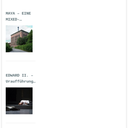
MAYA – EINE
MIXED-
REALITY-
TECHNO-OPER
EDWARD II. –
Uraufführung
| Premiere:
17.02.2017,
Deutsche Oper
Berlin