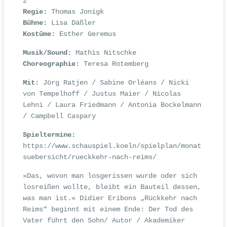
2
Regie:
Thomas Jonigk
Bühne:
Lisa Däßler
Kostüme:
Esther Geremus
Musik/Sound:
Mathis Nitschke
Choreographie:
Teresa Rotemberg
Mit:
Jörg Ratjen / Sabine Orléans / Nicki
von Tempelhoff / Justus Maier / Nicolas
Lehni / Laura Friedmann / Antonia Bockelmann
/ Campbell Caspary
Spieltermine:
https://www.schauspiel.koeln/spielplan/monat
suebersicht/rueckkehr-nach-reims/
»Das, wovon man losgerissen wurde oder sich
losreißen wollte, bleibt ein Bauteil dessen,
was man ist.« Didier Eribons „Rückkehr nach
Reims“ beginnt mit einem Ende: Der Tod des
Vater führt den Sohn/ Autor / Akademiker