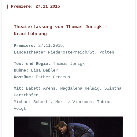
| Premiere: 27.11.2015
Theaterfassung von Thomas Jonigk –
Uraufführung
Premiere:
27.11.2015,
Landestheater Niederösterreich/St. Pölten
Text und Regie:
Thomas Jonigk
Bühne:
Lisa Däßler
Kostüme:
Esther Geremus
Mit:
Babett Arens, Magdalena Helmig, Swintha
Gersthofer,
Michael Scherff, Moritz Vierboom, Tobias
Voigt