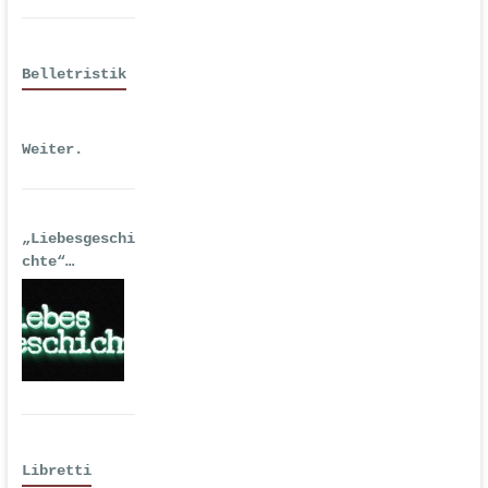
Belletristik
Weiter.
„Liebesgeschi
chte“
| Erstausgabe
2016 als
Hörspiel
Libretti