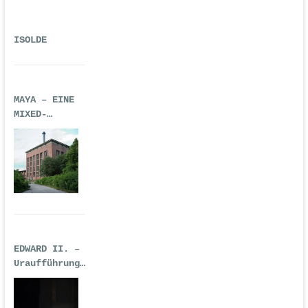
ISOLDE
MAYA – EINE
MIXED-
REALITY-
TECHNO-OPER
EDWARD II. –
Uraufführung
| Premiere:
17.02.2017,
Deutsche Oper