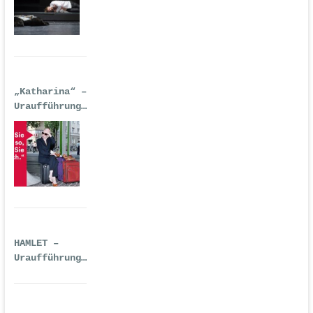
Berlin
„Katharina“ –
Uraufführung
| 14.
September
2016
HAMLET –
Uraufführung
| Premiere:
14.09.2016,
Theater an