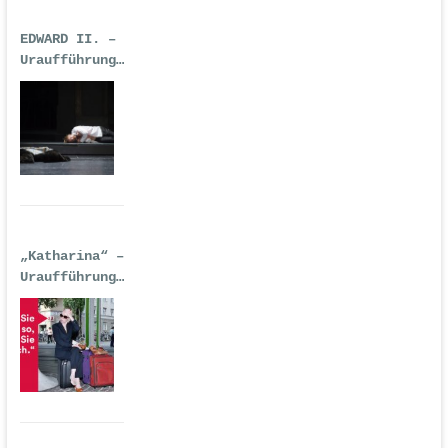
EDWARD II. –
Uraufführung
| Premiere:
17.02.2017,
Deutsche Oper
Berlin
„Katharina“ –
Uraufführung
| 14.
September
2016