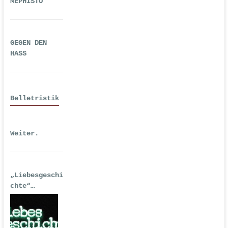
MEPHISTO
GEGEN DEN
HASS
Belletristik
Weiter.
„Liebesgeschi
chte“
| Erstausgabe
2016 als
Hörspiel