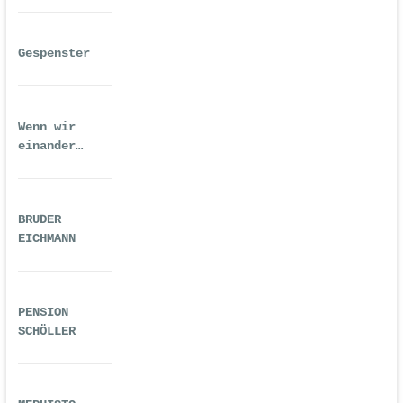
Gespenster
Wenn wir
einander
ausreichend
gequält haben
BRUDER
EICHMANN
PENSION
SCHÖLLER