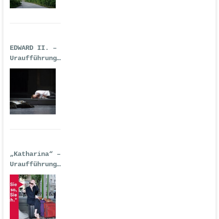
EDWARD II. –
Uraufführung
| Premiere:
17.02.2017,
Deutsche Oper
Berlin
„Katharina“ –
Uraufführung
| 14.
September
2016