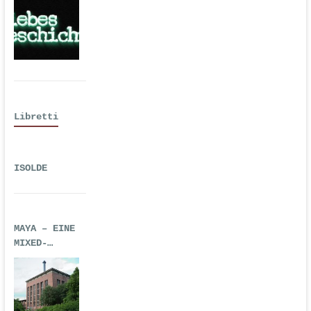
2016 als
Hörspiel
Libretti
ISOLDE
MAYA – EINE
MIXED-
REALITY-
TECHNO-OPER