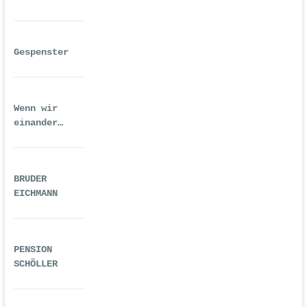
Gespenster
Wenn wir
einander
ausreichend
gequält haben
BRUDER
EICHMANN
PENSION
SCHÖLLER