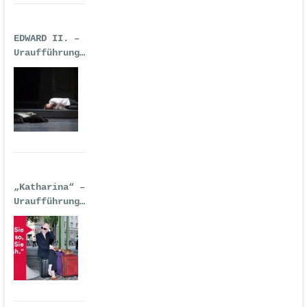
EDWARD II. –
Uraufführung
| Premiere:
17.02.2017,
Deutsche Oper
Berlin
„Katharina“ –
Uraufführung
| 14.
September
2016