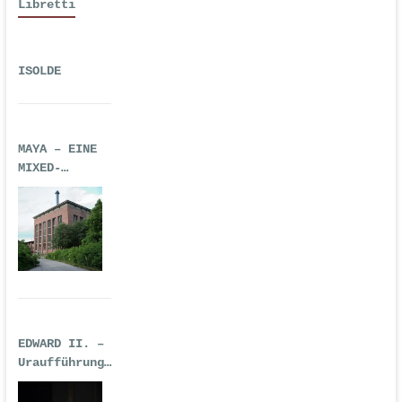
Libretti
ISOLDE
MAYA – EINE
MIXED-
REALITY-
TECHNO-OPER
EDWARD II. –
Uraufführung
| Premiere:
17.02.2017,