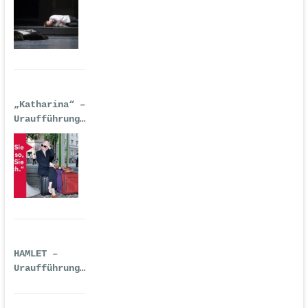
Deutsche Oper
Berlin
„Katharina“ –
Uraufführung
| 14.
September
2016
HAMLET –
Uraufführung
| Premiere:
14.09.2016,