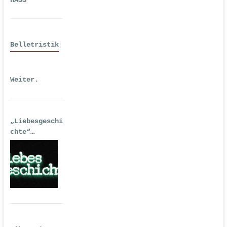
HASS
Belletristik
Weiter.
„Liebesgeschi
chte“
| Erstausgabe
2016 als
Hörspiel