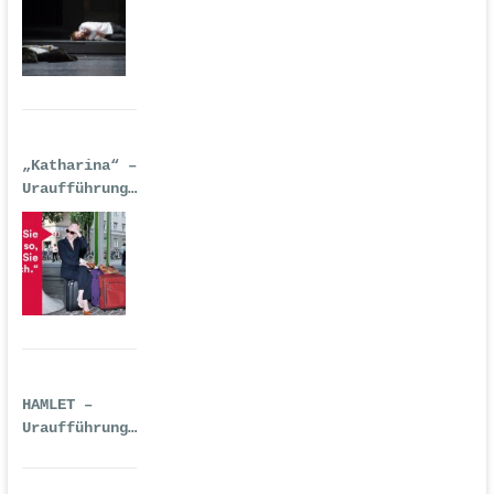
Deutsche Oper
Berlin
„Katharina“ –
Uraufführung
| 14.
September
2016
HAMLET –
Uraufführung
| Premiere:
14.09.2016,