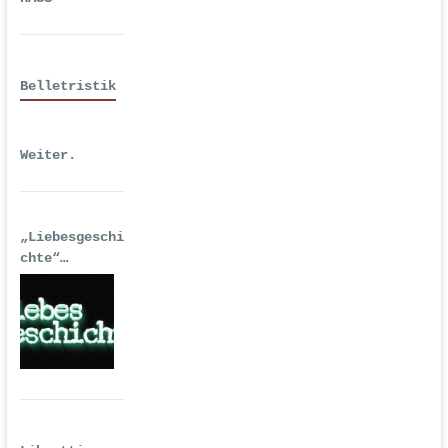
Belletristik
Weiter.
„Liebesgeschi
chte“
| Erstausgabe
2016 als
Hörspiel