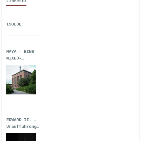
Libretti
ISOLDE
MAYA – EINE
MIXED-
REALITY-
TECHNO-OPER
EDWARD II. –
Uraufführung
| Premiere:
17.02.2017,