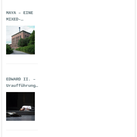
MAYA – EINE
MIXED-
REALITY-
TECHNO-OPER
EDWARD II. –
Uraufführung
| Premiere:
17.02.2017,
Deutsche Oper
Berlin