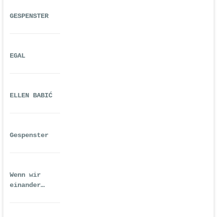
GESPENSTER
EGAL
ELLEN BABIĆ
Gespenster
Wenn wir
einander
ausreichend
gequält haben