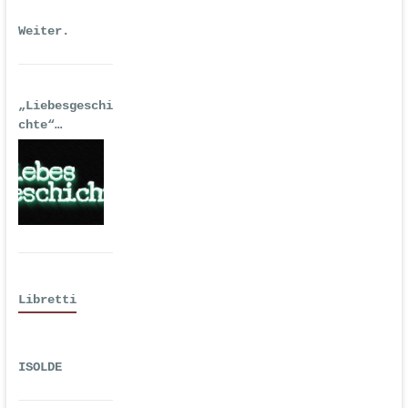
Weiter.
„Liebesgeschi
chte“
| Erstausgabe
2016 als
Hörspiel
Libretti
ISOLDE