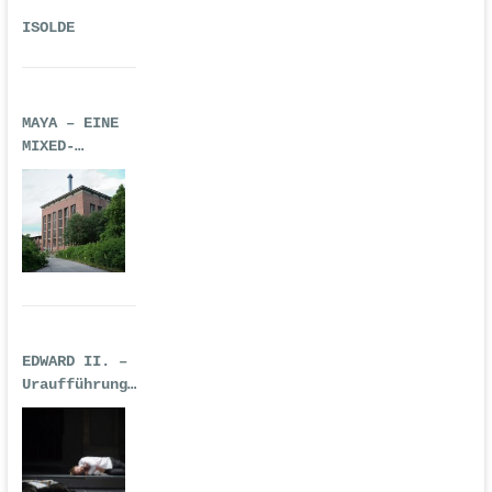
ISOLDE
MAYA – EINE
MIXED-
REALITY-
TECHNO-OPER
EDWARD II. –
Uraufführung
| Premiere:
17.02.2017,
Deutsche Oper
Berlin