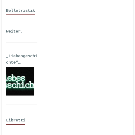
Belletristik
Weiter.
„Liebesgeschi
chte“
| Erstausgabe
2016 als
Hörspiel
Libretti