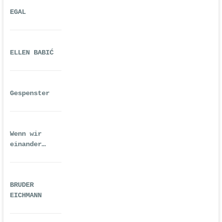
EGAL
ELLEN BABIĆ
Gespenster
Wenn wir
einander
ausreichend
gequält haben
BRUDER
EICHMANN