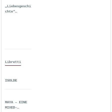
„Liebesgeschi
chte“
| Erstausgabe
2016 als
Hörspiel
Libretti
ISOLDE
MAYA – EINE
MIXED-