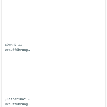
REALITY-
TECHNO-OPER
EDWARD II. –
Uraufführung
| Premiere:
17.02.2017,
Deutsche Oper
Berlin
„Katharina“ –
Uraufführung