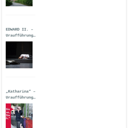
EDWARD II. –
Uraufführung
| Premiere:
17.02.2017,
Deutsche Oper
Berlin
„Katharina“ –
Uraufführung
| 14.
September
2016