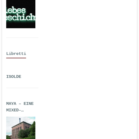
| Erstausgabe
2016 als
Hörspiel
Libretti
ISOLDE
MAYA – EINE
MIXED-
REALITY-
TECHNO-OPER