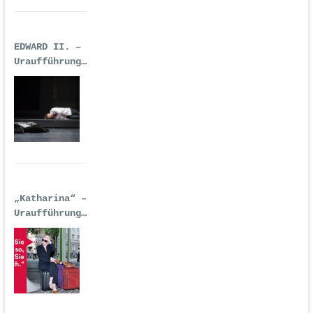
EDWARD II. –
Uraufführung
| Premiere:
17.02.2017,
Deutsche Oper
Berlin
„Katharina“ –
Uraufführung
| 14.
September
2016