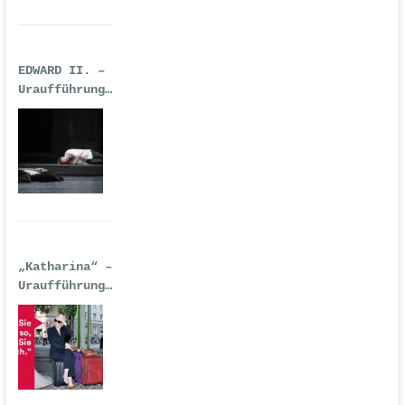
EDWARD II. –
Uraufführung
| Premiere:
17.02.2017,
Deutsche Oper
Berlin
„Katharina“ –
Uraufführung
| 14.
September
2016