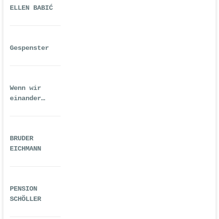
ELLEN BABIĆ
Gespenster
Wenn wir
einander
ausreichend
gequält haben
BRUDER
EICHMANN
PENSION
SCHÖLLER